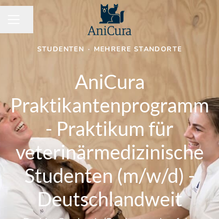
Seite teilen
KARRIEREMENÜ
STUDENTEN
·
MEHRERE STANDORTE
AniCura
Praktikantenprogramm
- Praktikum für
veterinärmedizinische
Studenten (m/w/d) -
Deutschlandweit