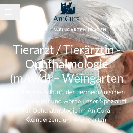
Seite teilen
KARRIEREMENÜ
TIERARZT
·
WEINGARTEN (BADEN)
Tierarzt / Tierärztin -
Ophthalmologie
(m/w/d) – Weingarten
Gestalte die Zukunft der tiermedizinischen
Versorgung mit und werde unser Spezialist
für Ophthalmologie im AniCura
Kleintierzentrum Weingarten!