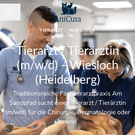
Seite teilen
KARRIEREMENÜ
TIERARZT
·
WIESLOCH
Tierarzt / Tierärztin
(m/w/d) – Wiesloch
(Heidelberg)
Traditionsreiche Fachtierarztpraxis Am
Sandpfad sucht einen Tierarzt / Tierärztin
(m/w/d) für die Chirurgie, Dermatologie oder
Innere!