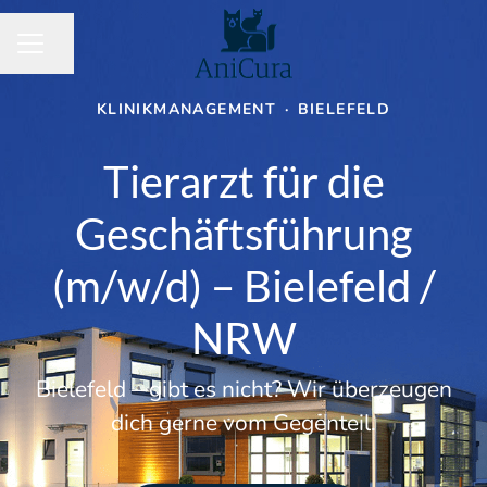
Seite teilen
KARRIEREMENÜ
KLINIKMANAGEMENT
·
BIELEFELD
Tierarzt für die
Geschäftsführung
(m/w/d) – Bielefeld /
NRW
Bielefeld – gibt es nicht? Wir überzeugen
dich gerne vom Gegenteil.