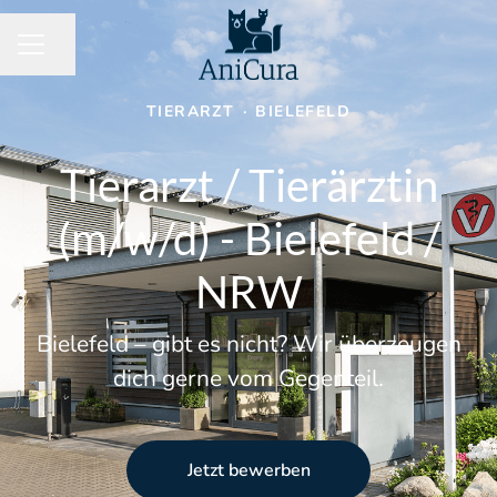
Seite teilen
KARRIEREMENÜ
TIERARZT
·
BIELEFELD
Tierarzt / Tierärztin
(m/w/d) - Bielefeld /
NRW
Bielefeld – gibt es nicht? Wir überzeugen
dich gerne vom Gegenteil.
Jetzt bewerben