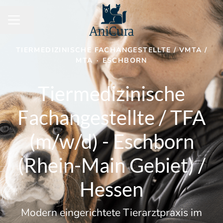
Seite teilen
KARRIEREMENÜ
TIERMEDIZINISCHE FACHANGESTELLTE / VMTA /
MTA
·
ESCHBORN
Tiermedizinische
Fachangestellte / TFA
(m/w/d) - Eschborn
(Rhein-Main Gebiet) /
Hessen
Modern eingerichtete Tierarztpraxis im