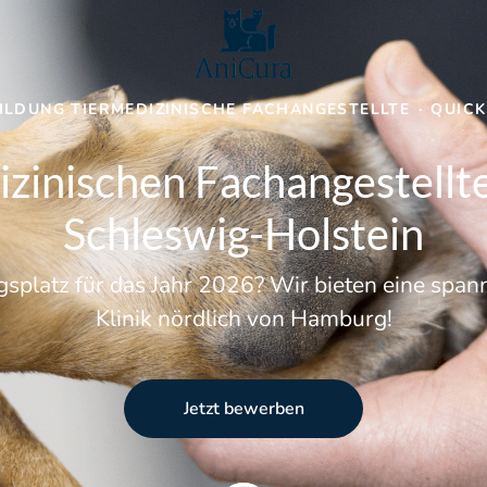
ILDUNG TIERMEDIZINISCHE FACHANGESTELLTE
·
QUIC
zinischen Fachangestellt
Schleswig-Holstein
gsplatz für das Jahr 2026? Wir bieten eine spa
Klinik nördlich von Hamburg!
Jetzt bewerben