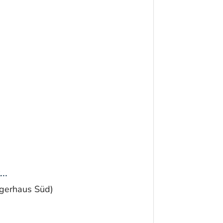
..
rgerhaus Süd)