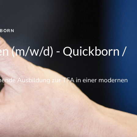
KBORN
en (m/w/d) - Quickborn /
nnende Ausbildung zur TFA in einer modernen