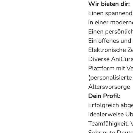
Wir bieten dir:
Einen spannende
in einer modern
Einen persönlic
Ein offenes und
Elektronische Ze
Diverse AniCura 
Plattform mit V
(personalisiert
Altersvorsorge
Dein Profil:
Erfolgreich abg
Idealerweise Ü
Teamfähigkeit,
Sehr gute Deuts