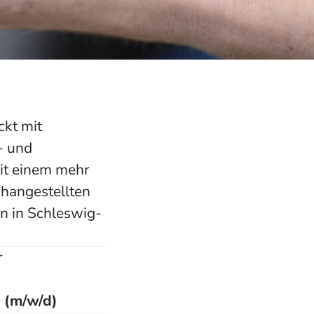
ckt mit
- und
Mit einem mehr
changestellten
n in Schleswig-
r
A (m/w/d)