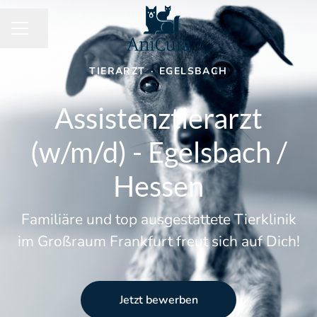
Seite teilen
KARRIEREMENÜ
TIERARZT
·
EGELSBACH
Assistenztierarzt
(w/m/d) - Egelsbach /
Hessen
Familiäre und top ausgestattete Tierklinik
im Großraum Frankfurt freut sich auf Dich!
Jetzt bewerben