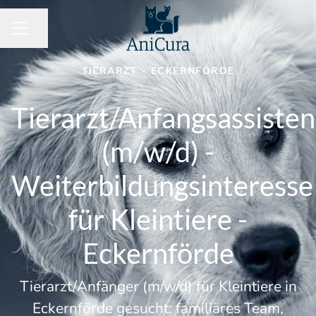
Seite teilen
KARRIEREMENÜ
TIERARZT
·
ECKERNFÖRDE
Tierarzt/Anfangsassisten
(m/w/d) -
Weiterbildungsinteresse
für Kleintiere -
Eckernförde
Tierarzt/Anfänger (m/w/d) für Kleintiere in
Eckernförde gesucht: familiäres Team,