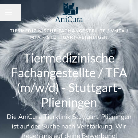
Seite teilen
KARRIEREMENÜ
TIERMEDIZINISCHE FACHANGESTELLTE / VMTA /
MTA
·
STUTTGART-PLIENINGEN
Tiermedizinische
Fachangestellte / TFA
(m/w/d) - Stuttgart-
Plieningen
Die AniCura Tierklinik Stuttgart-Plieningen
ist auf der Suche nach Verstärkung. Wir
freuen uns auf deine Bewerbung!