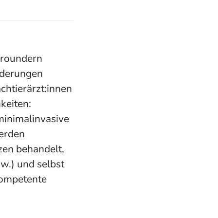
llroundern
rderungen
chtierärzt:innen
keiten:
minimalinvasive
werden
zen behandelt,
w.) und selbst
 kompetente