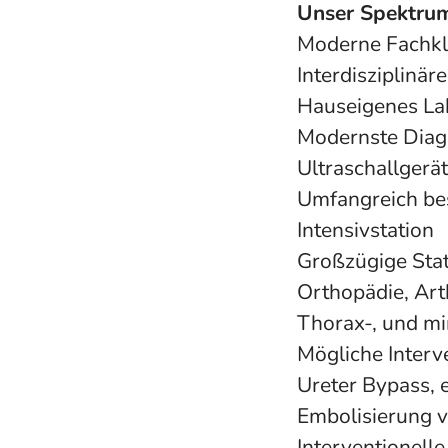
Unser Spektru
Moderne Fachkli
Interdisziplinär
Hauseigenes Lab
Modernste Diagn
Ultraschallgerät
Umfangreich be
Intensivstation
Großzügige Stat
Orthopädie, Art
Thorax-, und mi
Mögliche Interv
Ureter Bypass, 
Embolisierung v
Interventionell