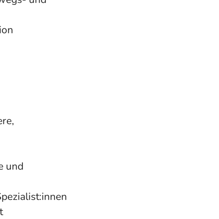
ion
ere,
e und
ezialist:innen
t