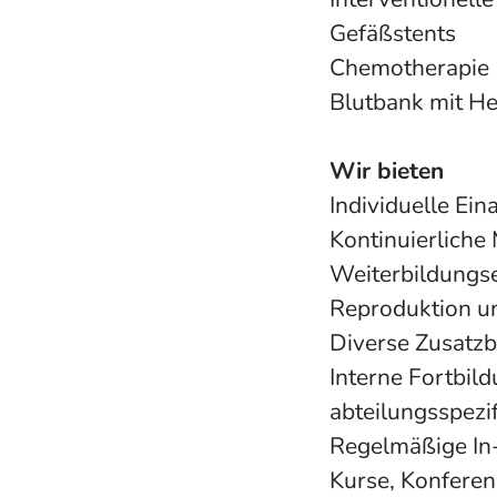
Gefäßstents
Chemotherapie (
Blutbank mit He
Wir bieten
Individuelle Ei
Kontinuierliche
Weiterbildungse
Reproduktion un
Diverse Zusatz
Interne Fortbil
abteilungsspezi
Regelmäßige In-
Kurse, Konfere