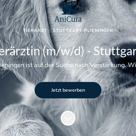
TIERARZT
·
STUTTGART-PLIENINGEN
ierärztin (m/w/d) - Stuttga
lieningen ist auf der Suche nach Verstärkung. 
Jetzt bewerben