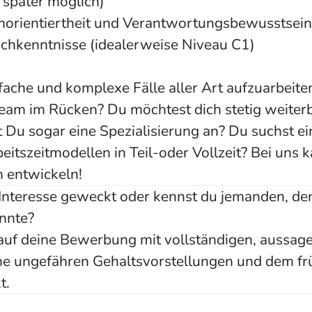
 später möglich)
eamorientiertheit und Verantwortungsbewusstsein
chkenntnisse (idealerweise Niveau C1)
nfache und komplexe Fälle aller Art aufzuarbeiten
eam im Rücken? Du möchtest dich stetig weiterb
st Du sogar eine Spezialisierung an? Du suchst e
beitszeitmodellen in Teil-oder Vollzeit? Bei uns 
n entwickeln!
Interesse geweckt oder kennst du jemanden, den
önnte?
auf deine Bewerbung mit vollständigen, aussage
ne ungefähren Gehaltsvorstellungen und dem f
t.