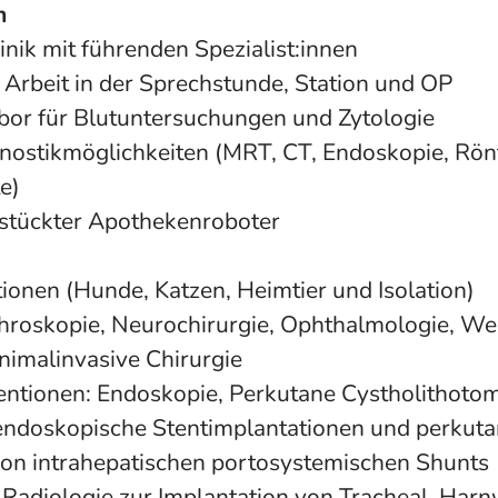
m
nik mit führenden Spezialist:innen
e Arbeit in der Sprechstunde, Station und OP
or für Blutuntersuchungen und Zytologie
ostikmöglichkeiten (MRT, CT, Endoskopie, Rönt
e)
stückter Apothekenroboter
ionen (Hunde, Katzen, Heimtier und Isolation)
hroskopie, Neurochirurgie, Ophthalmologie, Wei
nimalinvasive Chirurgie
entionen: Endoskopie, Perkutane Cystholithoto
endoskopische Stentimplantationen und perkuta
on intrahepatischen portosystemischen Shunts
e Radiologie zur Implantation von Tracheal, Har