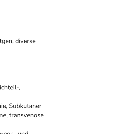
gen, diverse
chteil-,
mie, Subkutaner
ne, transvenöse
nwegs- und