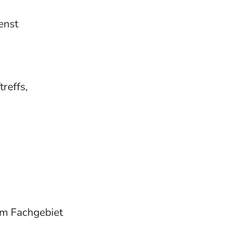
enst
reffs,
dem Fachgebiet