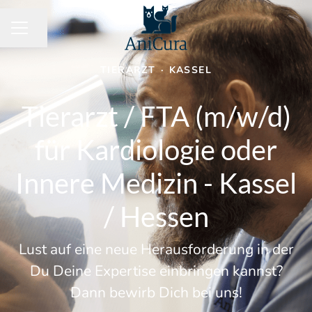
Seite teilen
KARRIEREMENÜ
TIERARZT
·
KASSEL
Tierarzt / FTA (m/w/d)
für Kardiologie oder
Innere Medizin - Kassel
/ Hessen
Lust auf eine neue Herausforderung in der
Du Deine Expertise einbringen kannst?
Dann bewirb Dich bei uns!