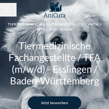
Seite teilen
KARRIEREMENÜ
TIERMEDIZINISCHE FACHANGESTELLTE / VMTA /
MTA
·
ESSLINGEN
Tiermedizinische
Fachangestellte / TFA
(m/w/d) - Esslingen /
Baden-Württemberg
Jetzt bewerben