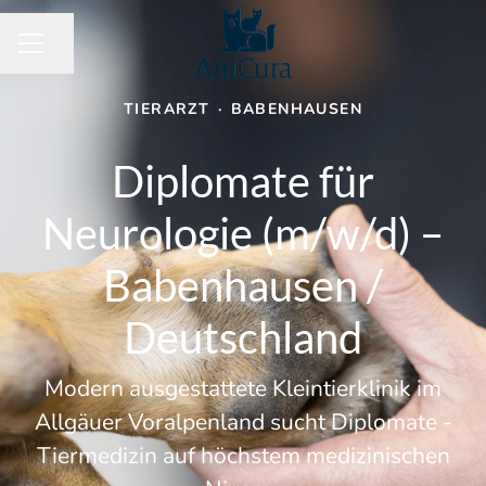
Seite teilen
KARRIEREMENÜ
TIERARZT
·
BABENHAUSEN
Diplomate für
Neurologie (m/w/d) –
Babenhausen /
Deutschland
Modern ausgestattete Kleintierklinik im
Allgäuer Voralpenland sucht Diplomate -
Tiermedizin auf höchstem medizinischen