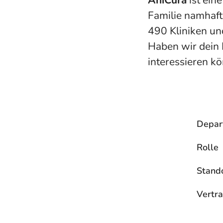
AniCura
ist eine
Familie namhaft
490 Kliniken und
Haben wir dein 
interessieren k
Depar
Rolle
Stand
Vertra