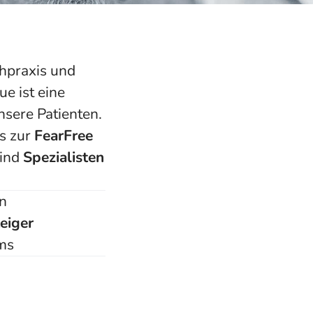
chpraxis und
e ist eine
sere Patienten.
s zur
FearFree
sind
Spezialisten
n
eiger
ams