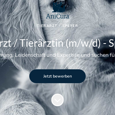
TIERARZT
·
SPEYER
rzt / Tierärztin (m/w/d) - 
ung, Leidenschaft und Expertise und suchen für
Jetzt bewerben