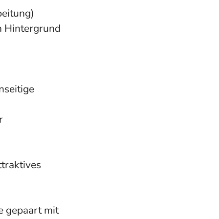
beitung)
m Hintergrund
nseitige
r
traktives
e gepaart mit