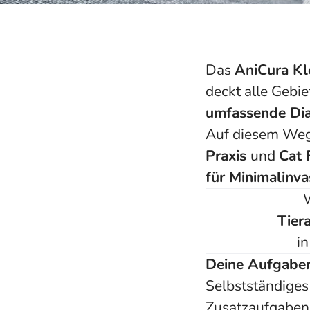
Das
AniCura Kl
deckt alle Gebi
umfassende Dia
Auf diesem Weg,
Praxis
und
Cat 
für Minimalinva
Tier
in
Deine Aufgabe
Selbstständiges
Zusatzaufgaben 