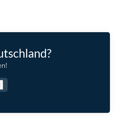
utschland?
en!
Anmelden