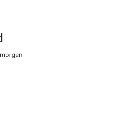
d
n morgen